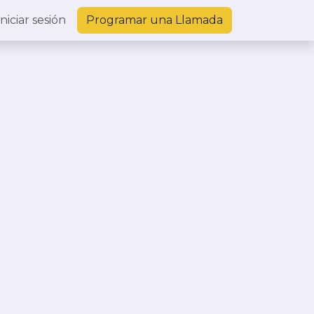
porte Cliente
Iniciar sesión
Programar una Llamada
Contáctanos