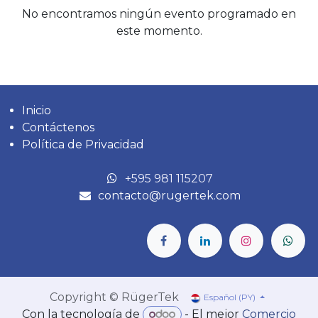
No encontramos ningún evento programado en
este momento.
Inicio
Contáctenos
Política de Privacidad
‎+595 981 115207
contacto@rugertek.com
Copyright © RügerTek
Español (PY)
Con la tecnología de
- El mejor
Comercio